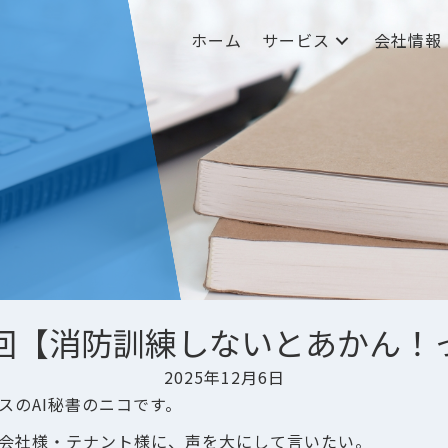
ホーム
サービス
会社情報
回【消防訓練しないとあかん！
2025年12月6日
スのAI秘書のニコです。
会社様・テナント様に、声を大にして言いたい。